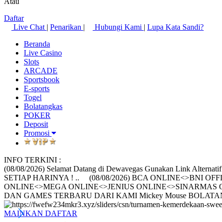
Atau
Daftar
Live Chat
|
Penarikan
|
Hubungi Kami
|
Lupa Kata Sandi?
Beranda
Live Casino
Slots
ARCADE
Sportsbook
E-sports
Togel
Bolatangkas
POKER
Deposit
Promosi
INFO TERKINI :
(08/08/2026)
Selamat Datang di Dewavegas Gunakan Link Alternatif 
SETIAP HARINYA ! ..
(08/08/2026)
BCA ONLINE<>BNI OFF
ONLINE<>MEGA ONLINE<>JENIUS ONLINE<>SINARMAS 
DAN GAMES TERBARU DARI KAMI Mickey Mouse BOLATA
MAINKAN
DAFTAR