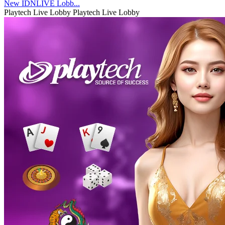
New IDNLIVE Lobb...
Playtech Live Lobby
Playtech Live Lobby