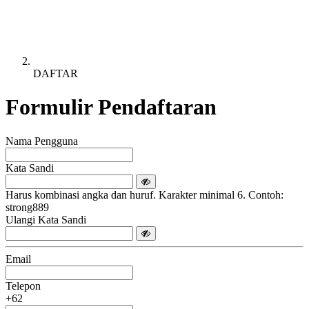
DAFTAR
Formulir Pendaftaran
Nama Pengguna
Kata Sandi
Harus kombinasi angka dan huruf. Karakter minimal 6. Contoh:
strong889
Ulangi Kata Sandi
Email
Telepon
+62