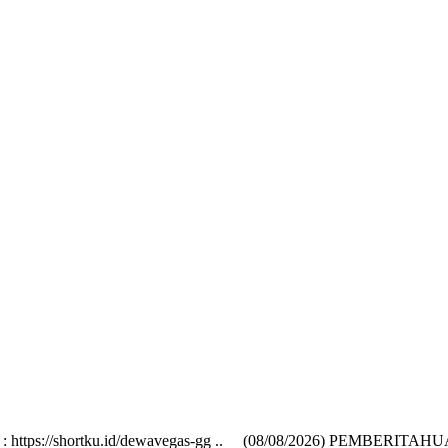
: https://shortku.id/dewavegas-gg ..
(08/08/2026)
PEMBERITAHUA