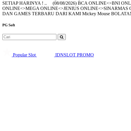
SETIAP HARINYA ! ..
(08/08/2026)
BCA ONLINE<>BNI ON
ONLINE<>MEGA ONLINE<>JENIUS ONLINE<>SINARMAS 
DAN GAMES TERBARU DARI KAMI Mickey Mouse BOLATA
PG Soft
Popular Slot
IDNSLOT
PROMO